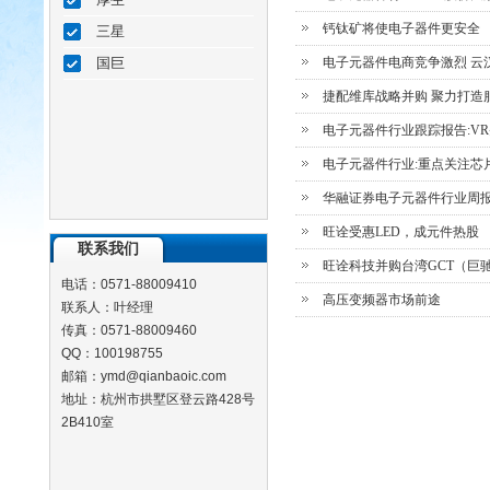
钙钛矿将使电子器件更安全
三星
国巨
电子元器件电商竞争激烈 云
捷配维库战略并购 聚力打造
电子元器件行业跟踪报告:VR头
电子元器件行业:重点关注芯
华融证券电子元器件行业周
旺诠受惠LED，成元件热股
联系我们
旺诠科技并购台湾GCT（巨
电话：0571-88009410
高压变频器市场前途
联系人：叶经理
传真：0571-88009460
QQ：100198755
邮箱：ymd@qianbaoic.com
地址：杭州市拱墅区登云路428号
2B410室