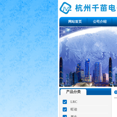
网站首页
公司介绍
产品分类
LRC
旺诠
厚生