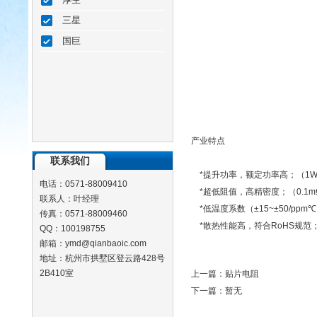
三星
国巨
产业特点
联系我们
*提升功率，额定功率高；（1W/1.
电话：0571-88009410
*超低阻值，高精密度；（0.1mΩ~2
联系人：叶经理
*低温度系数（±15~±50/ppm
传真：0571-88009460
*散热性能高，符合RoHS规范
QQ：100198755
邮箱：ymd@qianbaoic.com
地址：杭州市拱墅区登云路428号
2B410室
上一篇：
贴片电阻
下一篇：暂无